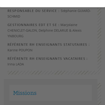
RESPONSABLE DU SERVICE :
Stéphanie GUIARD-
SCHMID
GESTIONNAIRES EDT ET SE :
Marjolaine
CHENICLET-GALON, Delphine DELARUE & Alexis
YNBOURG
RÉFÉRENTE RH ENSEIGNANTS STATUTAIRES :
Karine POUPON
RÉFÉRENTE RH ENSEIGNANTS VACATAIRES :
Irina LADA
Missions