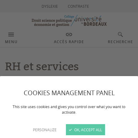
DYSLEXIE
CONTRASTE
MENU
ACCÈS RAPIDE
RECHERCHE
RH et services
d'enseignement
COOKIES MANAGEMENT PANEL
Dernière mise à jour :
le 14/01/2025
This site uses cookies and gives you control over what you want to
activate.
Gestion RH des BIATSS, enseignants et surveillants,
emplois du temps CM & TD
PERSONALIZE
OK, ACCEPT ALL