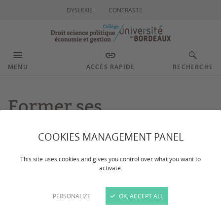
DYSLEXIE
CONTRASTE
MENU
ACCÈS RAPIDE
RECHERCHE
Former ses
collaborateurs
COOKIES MANAGEMENT PANEL
This site uses cookies and gives you control over what you want to
Dernière mise à jour :
le 04/11/2025
activate.
Adapter et développer vos compétences et celles de
PERSONALIZE
OK, ACCEPT ALL
vos collaborateurs est notre métier. En synergie avec
les acteurs économiques et la recherche de haut