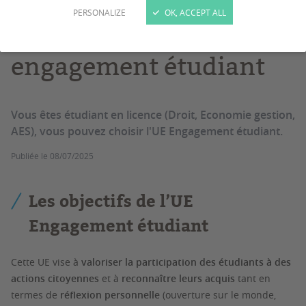
PERSONALIZE
OK, ACCEPT ALL
Valoriser son
engagement étudiant
Vous êtes étudiant en licence (Droit, Economie gestion,
AES), vous pouvez choisir l'UE Engagement étudiant.
Publiée le
08/07/2025
Les objectifs de l’UE
Engagement étudiant
Cette UE vise à
valoriser
la participation des étudiants à des
actions citoyennes
et à
reconnaître leurs acquis
tant en
termes de
réflexion personnelle
(ouverture sur le monde,